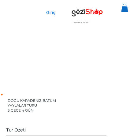
Giriş
Türsab Belge No: 13372
DOĞU KARADENİZ BATUM
YAYLALAR TURU
3 GECE 4 GÜN
Tur Özeti