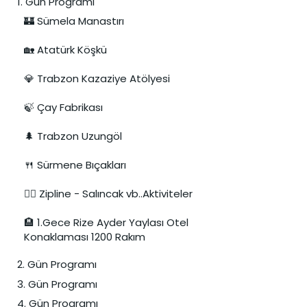
1. Gün Programı
🏰 Sümela Manastırı
🏡 Atatürk Köşkü
💎 Trabzon Kazaziye Atölyesi
🍃 Çay Fabrikası
🌲 Trabzon Uzungöl
🍴 Sürmene Bıçakları
🚣‍♀️ Zipline - Salıncak vb..Aktiviteler
🏨 1.Gece Rize Ayder Yaylası Otel
Konaklaması 1200 Rakım
2. Gün Programı
3. Gün Programı
4. Gün Programı