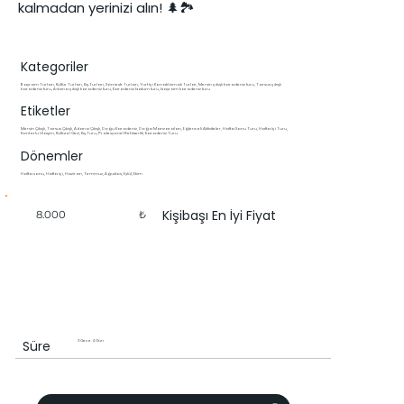
kalmadan yerinizi alın! 🌲🏞️
Kategoriler
Bayram Turları, Kültür Turları, Kış Turları, Sömestr Turları, Yurt İçi Konaklamalı Turlar, Mersin çıkışlı karadeniz turu, Tarsus çıkışlı
karadeniz turu, Adana çıkışlı karadeniz turu, Karadeniz batum turu, bayram karadeniz turu
Etiketler
Mersin Çıkışlı, Tarsus Çıkışlı, Adana Çıkışlı, Doğu Karadeniz, Doğa Manzaraları, Eğlenceli Aktiviteler, Hafta Sonu Turu, Hafta İçi Turu,
Konforlu Ulaşım, Kültürel Gezi, Kış Turu, Profesyonel Rehberlik, Karadeniz Turu
Dönemler
Hafta sonu, Hafta içi, Haziran, Temmuz, Ağustos, Eylül, Ekim
Kişibaşı En İyi Fiyat
8.000
₺
Süre
3 Gece 4 Gün