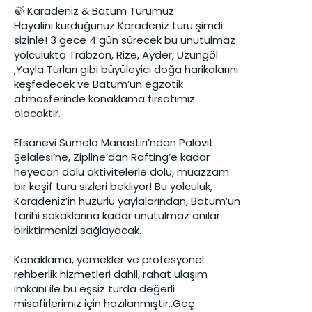
🍃 Karadeniz & Batum Turumuz
Hayalini kurduğunuz Karadeniz turu şimdi
sizinle! 3 gece 4 gün sürecek bu unutulmaz
yolculukta Trabzon, Rize, Ayder, Uzungöl
,Yayla Turları gibi büyüleyici doğa harikalarını
keşfedecek ve Batum’un egzotik
atmosferinde konaklama fırsatımız
olacaktır.
Efsanevi Sümela Manastırı’ndan Palovit
Şelalesi’ne, Zipline’dan Rafting’e kadar
heyecan dolu aktivitelerle dolu, muazzam
bir keşif turu sizleri bekliyor! Bu yolculuk,
Karadeniz’in huzurlu yaylalarından, Batum’un
tarihi sokaklarına kadar unutulmaz anılar
biriktirmenizi sağlayacak.
Konaklama, yemekler ve profesyonel
rehberlik hizmetleri dahil, rahat ulaşım
imkanı ile bu eşsiz turda değerli
misafirlerimiz için hazılanmıştır..Geç