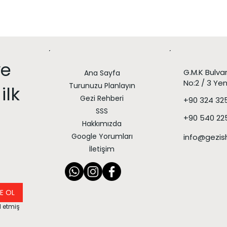
ve
G.M.K Bulva
Ana Sayfa
No:2 / 3 Yen
Turunuzu Planlayın
ilk
Gezi Rehberi
+90 324 32
SSS
+90 540 22
Hakkımızda
Google Yorumları
info@gezi
İletişim
E OL
 etmiş 